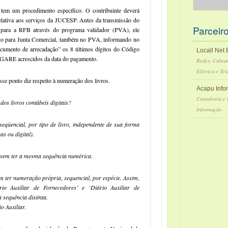
em um procedimento específico. O contribuinte deverá
ativa aos serviços da JUCESP. Antes da transmissão do
Parceir
para a RFB através do programa validador (PVA), ele
to para Junta Comercial, também no PVA, informando no
ocumento de arrecadação” os 8 últimos dígitos do Código
Locall Net
a GARE acrescidos da data do pagamento.
Redes, Cabeam
Elétrica e Te
se ponto diz respeito à numeração dos livros.
Acapu Info
Consultoria e
s livros contábeis digitais?
Informação
eqüencial, por tipo de livro, independente de sua forma
as ou digital).
devem ter a mesma sequência numérica.
m ter numeração própria, sequencial, por espécie. Assim,
rio Auxiliar de Fornecedores’ e ‘Diário Auxiliar de
 sequência distinta.
o Auxiliar.