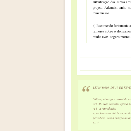
autenticação das Juntas Com
projeto. Ademais, tenho no
transmissão.
e) Recomendo fortemente 
rumores sobre o alongament
minha avó: "seguro morreu 
LEI Nº 9.610, DE 19 DE FEV
"Altera, atualiza e consolida a 
Art. 46. Não constitui ofensa ao
< I - a reprodução:
a) na imprensa diária ou periód
periódicos, com a menção do no
(...)"