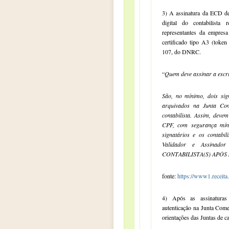
3) A assinatura da ECD dev
digital do contabilista 
representantes da empres
certificado tipo A3 (toke
107, do DNRC.
“
Quem deve assinar a escr
São, no mínimo, dois sig
arquivados na Junta Com
contabilista. Assim, devem
CPF, com segurança míni
signatários e os contab
Validador e Assina
CONTABILISTA(S) APÓS 
fonte:
https://www1.receita
4) Após as assinaturas 
autenticação na Junta Come
orientações das Juntas de