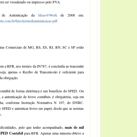
rá ser visualizado ou impresso pelo PVA.
o de Autenticação da
Ideas@Work
de 2008 em:
te.com.br/files/termodeautenticacao.pdf
untas Comerciais de MG, RS, ES, RJ, RN, SC e SP estão
com a RFB, nos termos da IN787, é concluída ao transmitir
ja, apenas o Recibo de Transmissão é suficiente para
a obrigação.
 contábil de forma eletrônica é um benefício do SPED. Ou
, a autenticação de livros contábeis é obrigatória, seja em
ficha, conforme Instrução Normativa N 107, do DNRC.
 o SPED e autenticar livros em papel, desde que as normas
s.
ficuldades, pelo que tenho acompanhado,
mais de mil
 SPED Contábil
para RFB. Apenas uma minoria obteve a