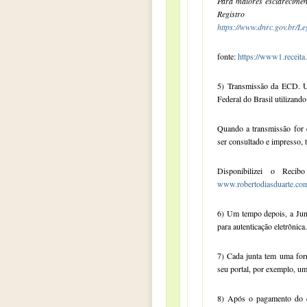
Para maiores esclarecimen
Regist
https://www.dnrc.gov.br/L
fonte:
https://www1.receita
5) Transmissão da ECD. U
Federal do Brasil utilizand
Quando a transmissão for 
ser consultado e impresso,
Disponibilizei o Rec
www.robertodiasduarte.com.
6) Um tempo depois, a Jun
para autenticação eletrônica.
7) Cada junta tem uma f
seu portal, por exemplo, um
8) Após o pagamento do 