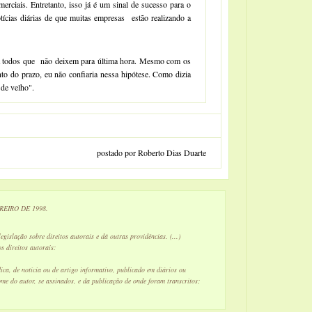
erciais. Entretanto, isso já é um sinal de sucesso para o
tícias diárias de que muitas empresas estão realizando a
a todos que não deixem para última hora. Mesmo com os
o do prazo, eu não confiaria nessa hipótese. Como dizia
de velho".
postado por Roberto Dias Duarte
EREIRO DE 1998.
legislação sobre direitos autorais e dá outras providências. (...)
s direitos autorais:
ica, de notícia ou de artigo informativo, publicado em diários ou
me do autor, se assinados, e da publicação de onde foram transcritos;