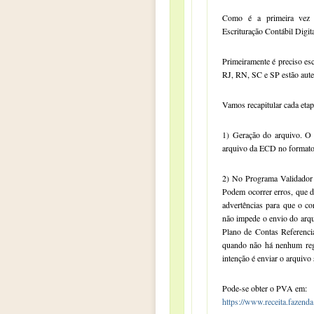
Como é a primeira vez 
Escrituração Contábil Digi
Primeiramente é preciso es
RJ, RN, SC e SP estão aute
Vamos recapitular cada eta
1) Geração do arquivo. O 
arquivo da ECD no formato
2) No Programa Validador
Podem ocorrer erros, que 
advertências para que o co
não impede o envio do arqu
Plano de Contas Referenci
quando não há nenhum regi
intenção é enviar o arquivo
Pode-se obter o PVA em:
https://www.receita.fazend