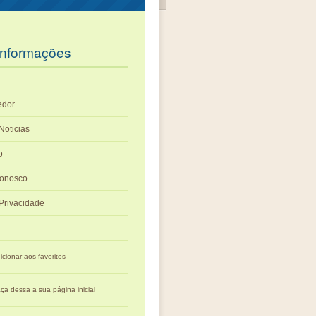
Informações
edor
Noticias
o
Conosco
 Privacidade
icionar aos favoritos
ça dessa a sua página inicial