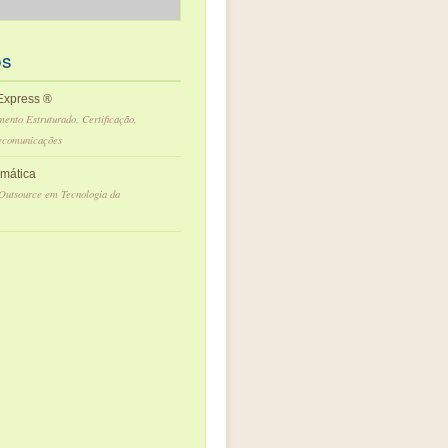
os
 Express ®
ento Estruturado, Certificação,
lecomunicações
rmática
 Outsource em Tecnologia da