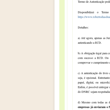
Termo de Autenticação pode
Disponibilizei o Term
https://www.robertodiasduar
Detalhes:
a) Até agora, apenas as J
autenticando a ECD.
b) A obrigação legal para 
com sucesso a ECD. Ou se
comprovar o cumprimento d
c) A autenticação do livro
seja, é opcional. Entretanto
papel, digital, ou micro
Enfim, é possível entregar
do DNRC sejam respeitada
d) Mesmo com todas as di
empresas já enviaram o