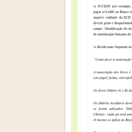
A JUCESP, por exemplo, t
pagar a GARE no Banco rel
arquivo validado da ECD 
deverá gerar o Requerimen
campo “identificação do d
de autenticação bancária d
A dúvida mais frequente nes
“Como fazer a numeração do
A numeração dos livros é s
(em papel, fichas, microfich
Os livros Diário (G e R) 
Os Diários Auxiliares deve
se foram utilizados ‘Diá
Clientes’, cada um terá uma
O mesmo se aplica ao Razã