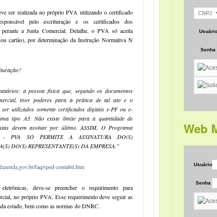
e ser realizada no próprio PVA utilizando o certificado
responsável pelo escrituração e os certificados dos
a perante a Junta Comercial. Detalhe, o PVA só aceita
Usuári
n ou cartão), por determinação da Instrução Normativa N
Senha
ituração?
natários: a pessoa física que, segundo os documentos
ercial, tiver poderes para a prática de tal ato e o
 ser utilizados somente certificados digitais e-PF ou e-
ma tipo A3. Não existe limite para a quantidade de
Web M
ilistas devem assinar por último. ASSIM, O Programa
dor - PVA SÓ PERMITE A ASSINATURA DO(S)
A(S) DO(S) REPRESENTANTE(S) DA EMPRESA.”
Usuário
.fazenda.gov.br/faq/sped-contabil.htm
Senha
eletrônicas, deve-se preencher o requirimento para
rcial, no próprio PVA. Esse requerimento deve seguir as
 cada estado, bem como as normas do DNRC.