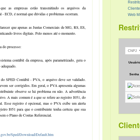
Restrit
que as empresas estão transmitindo os arquivos da
Cliente
tal - ECD, é normal que dúvidas e problemas ocorram.
Web Ma
Restri
clarecer que apenas as Juntas Comerciais de MG, RS, ES,
nticando livros digitais. Pelo menos até o momento.
pa do processo:
sistema contábil da empresa, após parametrizado, gera o
Usuári
 adequado.
Senha
 do SPED Contábil - PVA, o arquivo deve ser validado.
devem ser corrigidos. Em geral, o PVA apresenta algumas
ntribuinte observe se há problema ou não. A advertência
ivo. A mais comum é a que se refere ao registro I051, do
al. Esse registro é opcional, mas o PVA exibe um alerta
stro I051 para que o contribuinte tenha certeza que sua
 sem o Plano de Contas Referencial.
Client
a.gov.br/Sped/Download/Default.htm