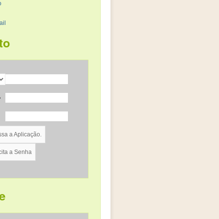
o
il
to
o
e