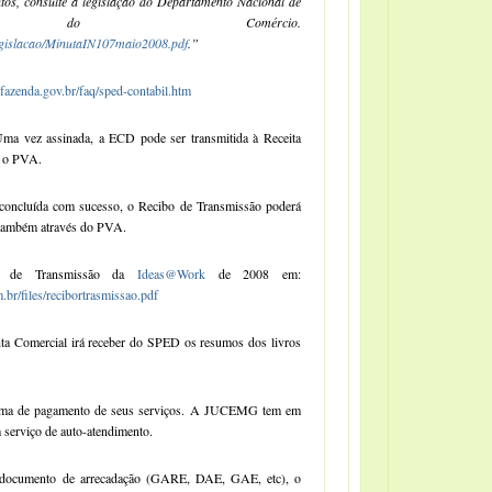
tos, consulte a legislação do Departamento Nacional de
ro do Comércio.
egislacao/MinutaIN107maio2008.pdf
.”
.fazenda.gov.br/faq/sped-contabil.htm
ma vez assinada, a ECD pode ser transmitida à Receita
o o PVA.
concluída com sucesso, o Recibo de Transmissão poderá
 também através do PVA.
ibo de Transmissão da
Ideas@Work
de 2008 em:
br/files/recibortrasmissao.pdf
ta Comercial irá receber do SPED os resumos dos livros
orma de pagamento de seus serviços. A JUCEMG tem em
 serviço de auto-atendimento.
documento de arrecadação (GARE, DAE, GAE, etc), o