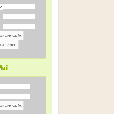
o
ail