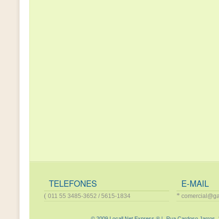
TELEFONES
E-MAIL
(
*
011 55 3485-3652 / 5615-1834
comercial@ga
.
© 2009 Locall Net Express ® |
Rua Cardoso Jarros, 1