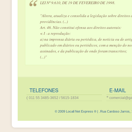
LEI Nº 9.610, DE 19 DE FEVEREIRO DE 1998.
"Altera, atualiza e consolida a legislação sobre direitos 
providências. (...)
Art. 46. Não constitui ofensa aos direitos autorais:
< I - a reprodução:
a) na imprensa diária ou periódica, de notícia ou de arti
publicado em diários ou periódicos, com a menção do no
assinados, e da publicação de onde foram transcritos;
(...)"
TELEFONES
E-MAIL
(
*
011 55 3485-3652 / 5615-1834
comercial@ga
.
© 2009 Locall Net Express ® |
Rua Cardoso Jarros, 1